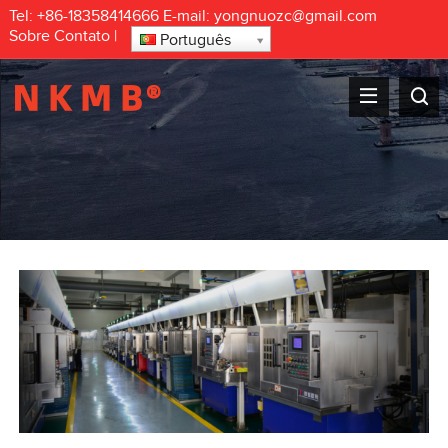
Tel:
+86-18358414666
E-mail:
yongnuozc@gmail.com
Sobre
Contato
|
Português