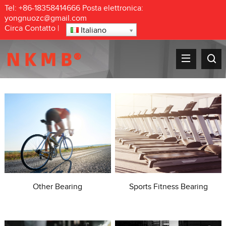
Tel:
+86-18358414666
Posta elettronica:
yongnuozc@gmail.com
Circa
Contatto
|
Italiano
Other Bearing
Sports Fitness Bearing