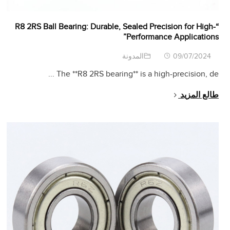
R8 2RS Ball Bearing
:
Durable
,
Sealed Precision for High-
“
”
Performance Applications
09/07/2024
المدونة
...
The **R8 2RS bearing** is a high-precision
,
de
طالع المزيد