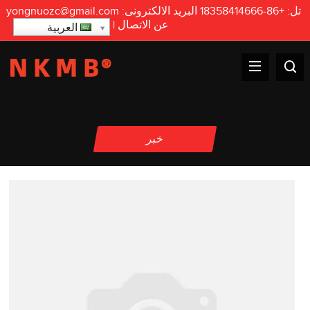
تل:
+86-18358414666
البريد الالكترونى:
yongnuozc@gmail.com
عن
الاتصال
|
العربية
خبر